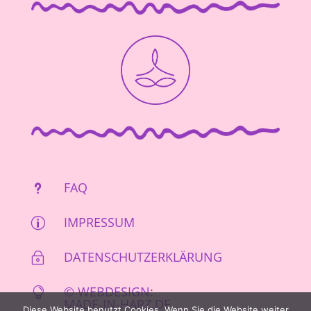
FAQ
u
IMPRESSUM
p
DATENSCHUTZERKLÄRUNG
~
© WEBDESIGN:

MADE-IN-HARZ.DE
Diese Website benutzt Cookies. Wenn Sie die Website weiter