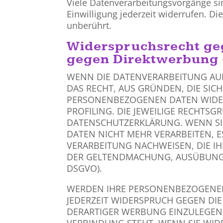
Viele Datenverarbeitungsvorgänge sin
Einwilligung jederzeit widerrufen. D
unberührt.
Widerspruchsrecht ge
gegen Direktwerbung 
WENN DIE DATENVERARBEITUNG AUF G
DAS RECHT, AUS GRÜNDEN, DIE SIC
PERSONENBEZOGENEN DATEN WIDERS
PROFILING. DIE JEWEILIGE RECHTS
DATENSCHUTZERKLÄRUNG. WENN SI
DATEN NICHT MEHR VERARBEITEN, 
VERARBEITUNG NACHWEISEN, DIE IH
DER GELTENDMACHUNG, AUSÜBUNG 
DSGVO).
WERDEN IHRE PERSONENBEZOGENEN 
JEDERZEIT WIDERSPRUCH GEGEN DI
DERARTIGER WERBUNG EINZULEGEN; 
VERBINDUNG STEHT. WENN SIE WI