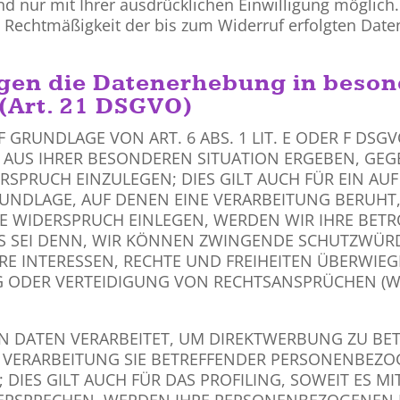
d nur mit Ihrer ausdrücklichen Einwilligung möglich. 
ie Rechtmäßigkeit der bis zum Widerruf erfolgten Dat
gen die Datenerhebung in beson
(Art. 21 DSGVO)
RUNDLAGE VON ART. 6 ABS. 1 LIT. E ODER F DSGVO
H AUS IHRER BESONDEREN SITUATION ERGEBEN, GEG
PRUCH EINZULEGEN; DIES GILT AUCH FÜR EIN AU
GRUNDLAGE, AUF DENEN EINE VERARBEITUNG BERUHT
E WIDERSPRUCH EINLEGEN, WERDEN WIR IHRE BE
ES SEI DENN, WIR KÖNNEN ZWINGENDE SCHUTZWÜR
RE INTERESSEN, RECHTE UND FREIHEITEN ÜBERWIE
ODER VERTEIDIGUNG VON RECHTSANSPRÜCHEN (WID
DATEN VERARBEITET, UM DIREKTWERBUNG ZU BETRE
E VERARBEITUNG SIE BETREFFENDER PERSONENBEZ
DIES GILT AUCH FÜR DAS PROFILING, SOWEIT ES M
DERSPRECHEN, WERDEN IHRE PERSONENBEZOGENEN 