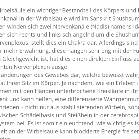
Wirbelsäule ein wichtiger Bestandteil des Körpers und h
enkanal in der Wirbelsäule wird im Sanskrit Shushsu
eben winden sich zwei Nervenkanäle (Nadis) namens Id
en sich rechts und links schlängelnd um die Shushum
rvenplexus, stellt dies ein Chakra dar. Allerdings si
er mehr Erwähnung, diese hängen sehr eng mit der F
 Gleichgewicht ist, hat dies einen direkten Einfluss 
nnten Nervenplexen ausge
Veränderungen des Gewebes dar, welche bewusst wah
t Ihren Sitz im Körper. Je nachdem, wie ein Erleben in
nnen mit den Händen unterbrochene Kreisläufe in ihre
ent und kann helfen, eine differenzierte Wahrnehmu
hrieben – nicht nur aus stabilisierenden Wirbeln, s
ischen Schädelbasis und Steißbein in der cerebrospin
tem bei. Es ist somit einleuchtend, wie wichtig es is
eit an der Wirbelsäule kann blockierte Energie freise