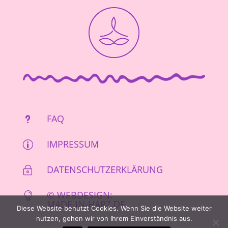
FAQ
u
IMPRESSUM
p
DATENSCHUTZERKLÄRUNG
~
© WEBDESIGN:

MADE-IN-HARZ.DE
Diese Website benutzt Cookies. Wenn Sie die Website weiter
nutzen, gehen wir von Ihrem Einverständnis aus.