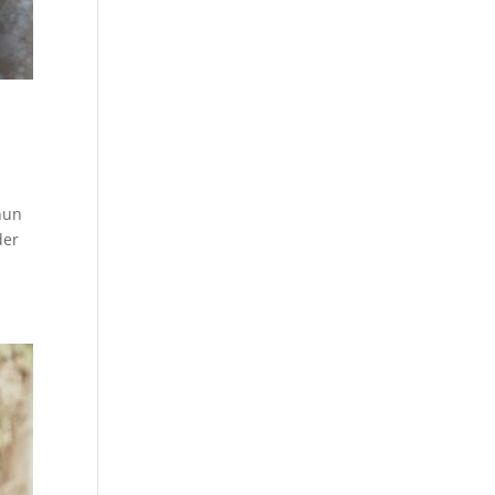
 nun
der